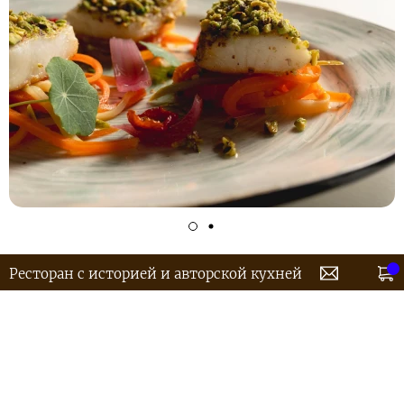
Ресторан с историей и авторской кухней
Запеченное со специями и фисташками филе
палтуса. Подается с маринованными с чесноком,
специями и травами спагетти из моркови и
кабачков, с ванильно-лимонным соусом из сока
лимона, сливочного масла и меда, красным
маринованным луком и соусом из зелени