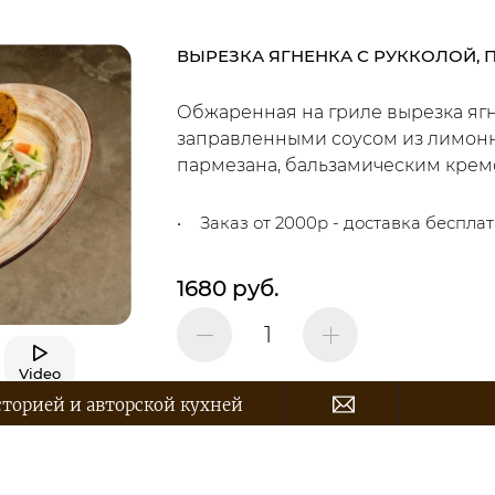
ВЫРЕЗКА ЯГНЕНКА С РУККОЛОЙ,
Обжаренная на гриле вырезка ягн
заправленными соусом из лимонно
пармезана, бальзамическим крем
Заказ от 2000р - доставка беспла
1680 руб.
Video
сторией и авторской кухней
В корзину