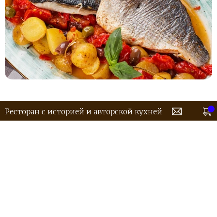
Целая рыба запеченная с помидорами черри,
Ресторан с историей и авторской кухней
каперсами, чесноком, маслинами таджаске, луком
шалот и картофелем черри. С добавлением вина,
оливкового масло, крема из скампий, розмарина,
тимьяна, базилика. На 3-4 персоны
Заказ от 2000р - доставка бесплатно
8800 руб.