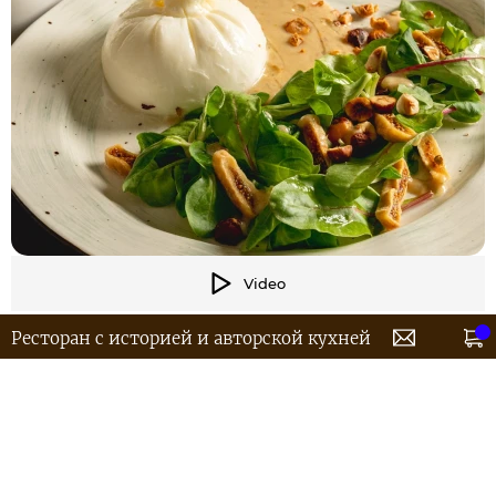
Video
Ресторан с историей и авторской кухней
Сливочная буррата с листьями корна и мангольда,
вяленым инжиром, дробленными орехами
фундука и соусом из перетертых фиников с
зерновой горчицей и лимонным соком