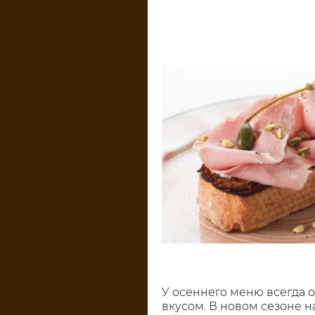
У осеннего меню всегда 
вкусом. В новом сезоне 