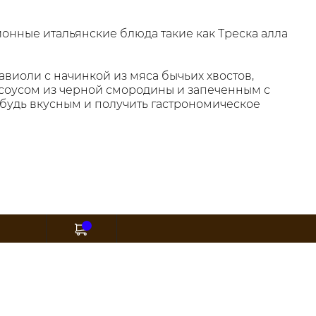
ионные итальянские блюда такие как Треска алла
виоли с начинкой из мяса бычьих хвостов,
 соусом из черной смородины и запеченным с
и­будь вкус­ным и получить гастрономическое