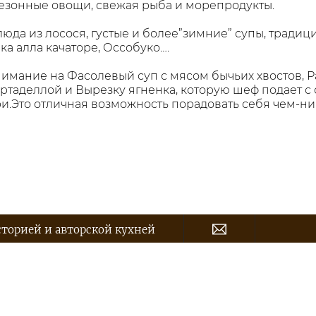
сезонные овощи, свежая рыба и морепродукты.
юда из лосося, густые и более”зимние” супы, традиц
а алла качаторе, Оссобуко….
мание на Фасолевый суп с мясом бычьих хвостов, Ра
ортаделлой и Вырезку ягненка, которую шеф подает с
.Это отличная возможность по­ра­до­вать се­бя чем-н
сторией и авторской кухней