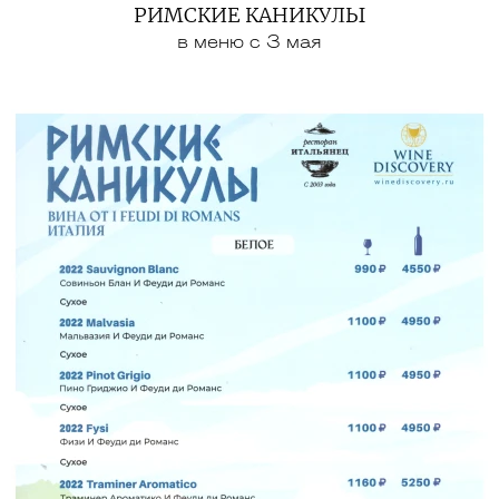
РИМСКИЕ КАНИКУЛЫ
в меню с 3 мая